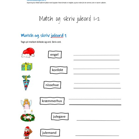
Match og skriv juleord 1-2