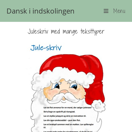
Dansk i indskolingen
Menu
Juleskriv med mange teksttyper