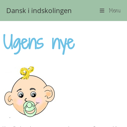
Dansk i indskolingen
Menu
Ugens nye